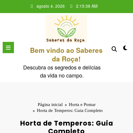
Pular
agosto 4, 2026
2:15:39 AM
para
o
conteúdo
Bem vindo ao Saberes
da Roça!
Descubra os segredos e delícias
da vida no campo.
Página inicial
Horta e Pomar
Horta de Temperos: Guia Completo
Horta de Temperos: Guia
Completo