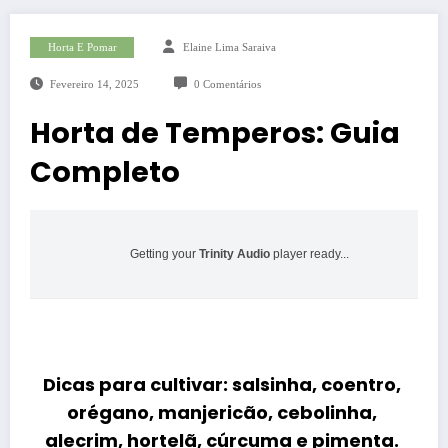
Horta E Pomar
Elaine Lima Saraiva
Fevereiro 14, 2025
0 Comentários
Horta de Temperos: Guia
Completo
Getting your
Trinity Audio
player ready...
Dicas para cultivar: salsinha, coentro,
orégano, manjericão, cebolinha,
alecrim, hortelã, cúrcuma e pimenta.