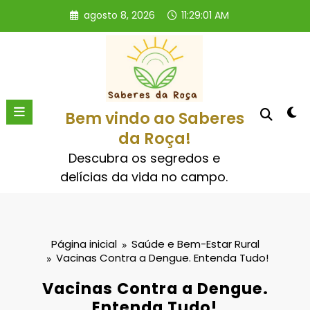
Pular
agosto 8, 2026
11:29:02 AM
para
o
conteúdo
Bem vindo ao Saberes
da Roça!
Descubra os segredos e
delícias da vida no campo.
Página inicial
Saúde e Bem-Estar Rural
Vacinas Contra a Dengue. Entenda Tudo!
Vacinas Contra a Dengue.
Entenda Tudo!