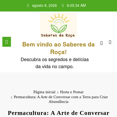
Pular
agosto 8, 2026
6:05:35 AM
para
o
conteúdo
Bem vindo ao Saberes da
Roça!
Descubra os segredos e delícias
da vida no campo.
Página inicial
Horta e Pomar
Permacultura: A Arte de Conversar com a Terra para Criar
Abundância
Permacultura: A Arte de Conversar