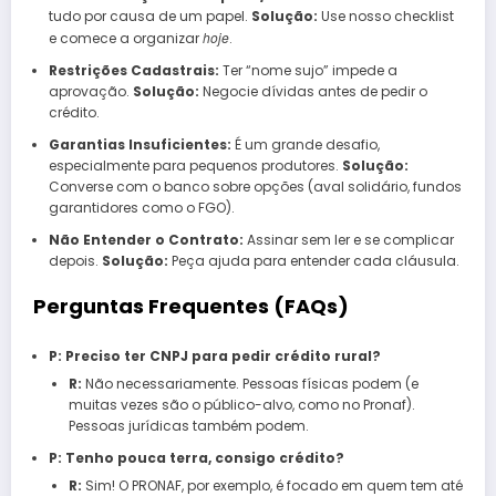
tudo por causa de um papel.
Solução:
Use nosso checklist
hoje
e comece a organizar
.
Restrições Cadastrais:
Ter “nome sujo” impede a
aprovação.
Solução:
Negocie dívidas antes de pedir o
crédito.
Garantias Insuficientes:
É um grande desafio,
especialmente para pequenos produtores.
Solução:
Converse com o banco sobre opções (aval solidário, fundos
garantidores como o FGO).
Não Entender o Contrato:
Assinar sem ler e se complicar
depois.
Solução:
Peça ajuda para entender cada cláusula.
Perguntas Frequentes (FAQs)
P: Preciso ter CNPJ para pedir crédito rural?
R:
Não necessariamente. Pessoas físicas podem (e
muitas vezes são o público-alvo, como no Pronaf).
Pessoas jurídicas também podem.
P: Tenho pouca terra, consigo crédito?
R:
Sim! O PRONAF, por exemplo, é focado em quem tem até