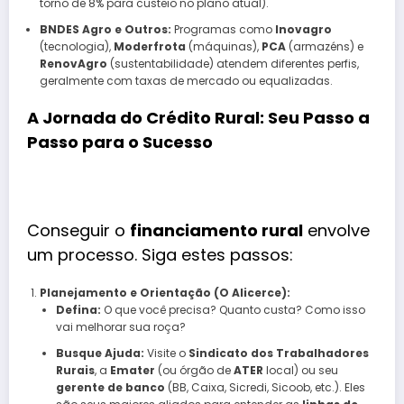
torno de 8% para custeio no plano atual).
BNDES Agro e Outros:
Programas como
Inovagro
(tecnologia),
Moderfrota
(máquinas),
PCA
(armazéns) e
RenovAgro
(sustentabilidade) atendem diferentes perfis,
geralmente com taxas de mercado ou equalizadas.
A Jornada do Crédito Rural: Seu Passo a
Passo para o Sucesso
Conseguir o
financiamento rural
envolve
um processo. Siga estes passos:
Planejamento e Orientação (O Alicerce):
Defina:
O que você precisa? Quanto custa? Como isso
vai melhorar sua roça?
Busque Ajuda:
Visite o
Sindicato dos Trabalhadores
Rurais
, a
Emater
(ou órgão de
ATER
local) ou seu
gerente de banco
(BB, Caixa, Sicredi, Sicoob, etc.). Eles