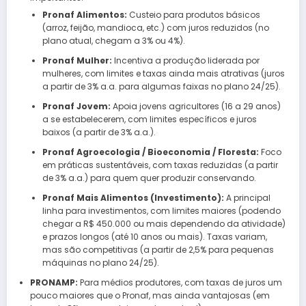
Pronaf Alimentos:
Custeio para produtos básicos
(arroz, feijão, mandioca, etc.) com juros reduzidos (no
plano atual, chegam a 3% ou 4%).
Pronaf Mulher:
Incentiva a produção liderada por
mulheres, com limites e taxas ainda mais atrativas (juros
a partir de 3% a.a. para algumas faixas no plano 24/25).
Pronaf Jovem:
Apoia jovens agricultores (16 a 29 anos)
a se estabelecerem, com limites específicos e juros
baixos (a partir de 3% a.a.).
Pronaf Agroecologia / Bioeconomia / Floresta:
Foco
em práticas sustentáveis, com taxas reduzidas (a partir
de 3% a.a.) para quem quer produzir conservando.
Pronaf Mais Alimentos (Investimento):
A principal
linha para investimentos, com limites maiores (podendo
chegar a R$ 450.000 ou mais dependendo da atividade)
e prazos longos (até 10 anos ou mais). Taxas variam,
mas são competitivas (a partir de 2,5% para pequenas
máquinas no plano 24/25).
PRONAMP:
Para médios produtores, com taxas de juros um
pouco maiores que o Pronaf, mas ainda vantajosas (em