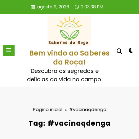
Pular
agosto 9, 2026
2:03:38 PM
para
o
conteúdo
Bem vindo ao Saberes
da Roça!
Descubra os segredos e
delícias da vida no campo.
Página inicial
#vacinaqdenga
Tag: #vacinaqdenga