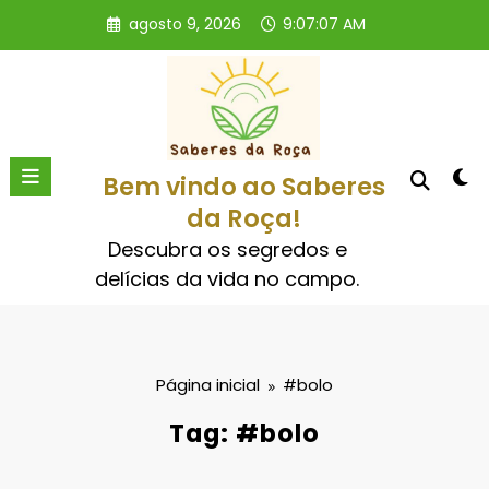
Pular
agosto 9, 2026
9:07:08 AM
para
o
conteúdo
Bem vindo ao Saberes
da Roça!
Descubra os segredos e
delícias da vida no campo.
Página inicial
#bolo
Tag: #bolo