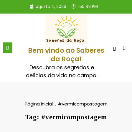
Pular
agosto 4, 2026
1:50:43 PM
para
o
conteúdo
Bem vindo ao Saberes
da Roça!
Descubra os segredos e
delícias da vida no campo.
Página inicial
#vermicompostagem
Tag: #vermicompostagem