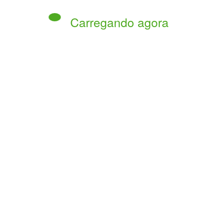
Carregando agora