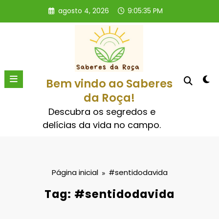
Pular
agosto 4, 2026
9:05:35 PM
para
o
conteúdo
Bem vindo ao Saberes
da Roça!
Descubra os segredos e
delícias da vida no campo.
Página inicial
#sentidodavida
Tag: #sentidodavida