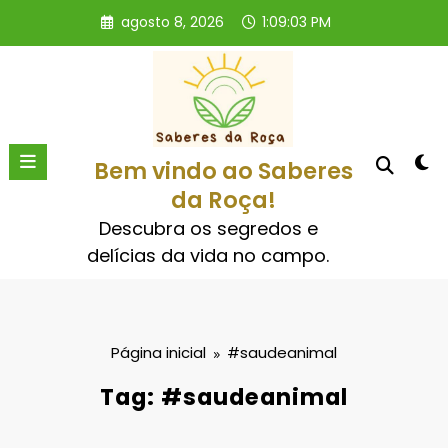
Pular
agosto 8, 2026
1:09:03 PM
para
o
conteúdo
Bem vindo ao Saberes
da Roça!
Descubra os segredos e
delícias da vida no campo.
Página inicial
#saudeanimal
Tag: #saudeanimal