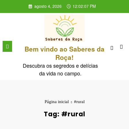
Pular
agosto 4, 2026
12:02:07 PM
para
o
conteúdo
Bem vindo ao Saberes da
Roça!
Descubra os segredos e delícias
da vida no campo.
Página inicial
#rural
Tag: #rural