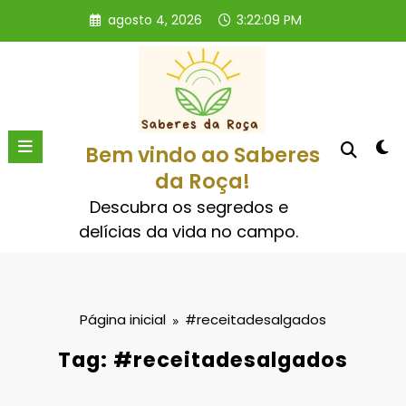
Pular
agosto 4, 2026
3:22:10 PM
para
o
conteúdo
Bem vindo ao Saberes
da Roça!
Descubra os segredos e
delícias da vida no campo.
Página inicial
#receitadesalgados
Tag: #receitadesalgados