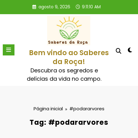
Pular
agosto 9, 2026
9:11:10 AM
para
o
conteúdo
Bem vindo ao Saberes
da Roça!
Descubra os segredos e
delícias da vida no campo.
Página inicial
#podararvores
Tag: #podararvores