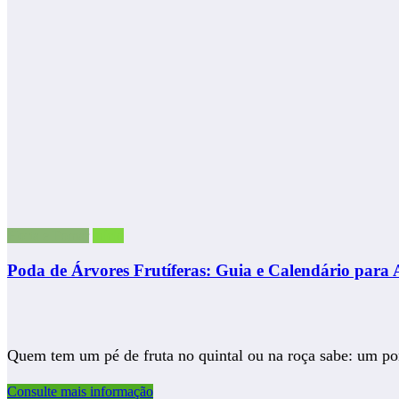
Horta e Pomar
início
Poda de Árvores Frutíferas: Guia e Calendário par
Quem tem um pé de fruta no quintal ou na roça sabe: um
Consulte mais informação