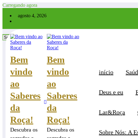
Pular
Carregando agora
para
×
agosto 4, 2026
o
conteúdo
Categorias
Categorias
Bem
Bem
vindo
vindo
início
Saúd
ao
ao
Deus e eu
Saberes
Saberes
da
da
Lar&Roça
Roça!
Roça!
Descubra os
Descubra os
Sobre Nós: A E