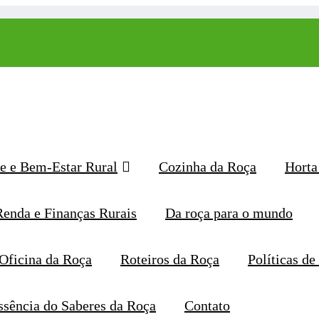
e e Bem-Estar Rural
Cozinha da Roça
Horta
Renda e Finanças Rurais
Da roça para o mundo
Oficina da Roça
Roteiros da Roça
Políticas de
Página inicial
ssência do Saberes da Roça
Contato
#podadevideiranoBrasil