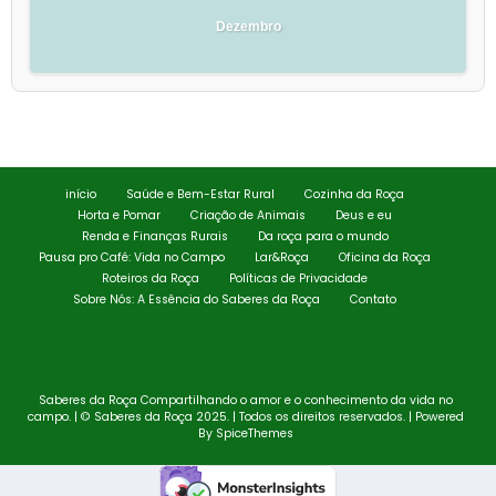
Dezembro
início
Saúde e Bem-Estar Rural
Cozinha da Roça
Horta e Pomar
Criação de Animais
Deus e eu
Renda e Finanças Rurais
Da roça para o mundo
Pausa pro Café: Vida no Campo
Lar&Roça
Oficina da Roça
Roteiros da Roça
Políticas de Privacidade
Sobre Nós: A Essência do Saberes da Roça
Contato
Saberes da Roça Compartilhando o amor e o conhecimento da vida no
campo. | © Saberes da Roça 2025. | Todos os direitos reservados. | Powered
By
SpiceThemes