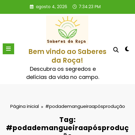
Pular
agosto 4, 2026
7:34:23 PM
para
o
conteúdo
Bem vindo ao Saberes
da Roça!
Descubra os segredos e
delícias da vida no campo.
Página inicial
#podademangueiraapósprodução
Tag:
#podademangueiraapósproduç