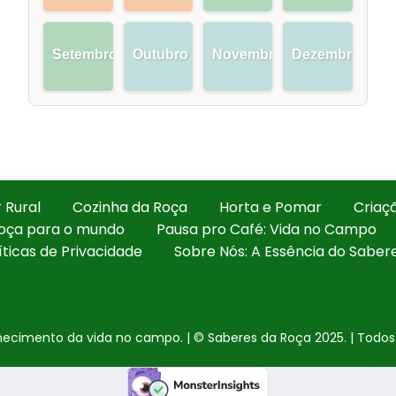
Setembro
Outubro
Novembro
Dezembro
 Rural
Cozinha da Roça
Horta e Pomar
Criaç
oça para o mundo
Pausa pro Café: Vida no Campo
íticas de Privacidade
Sobre Nós: A Essência do Saber
cimento da vida no campo. | © Saberes da Roça 2025. | Todos o