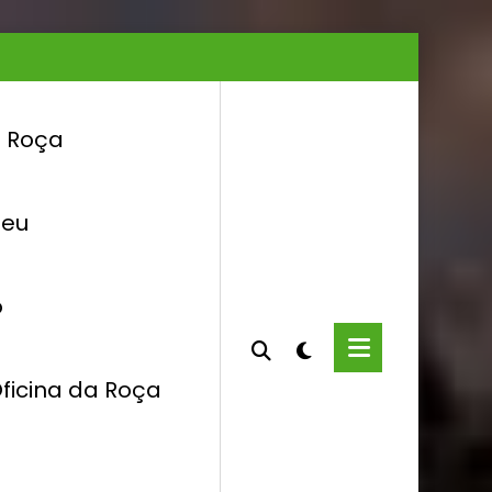
a Roça
 eu
o
ficina da Roça