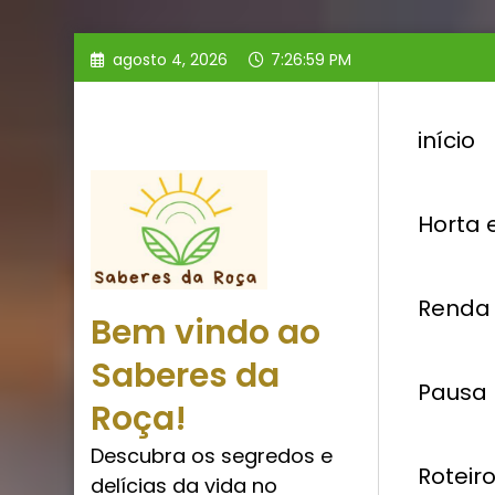
Pular
agosto 4, 2026
7:26:59 PM
para
o
conteúdo
início
Horta 
Renda 
Bem vindo ao
Saberes da
Pausa 
Roça!
Descubra os segredos e
Roteir
delícias da vida no