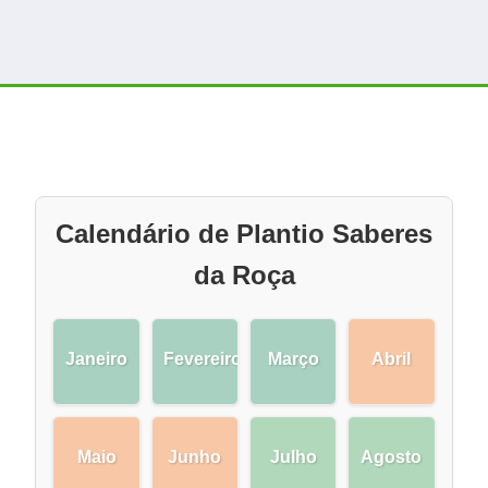
Calendário de Plantio Saberes
da Roça
Janeiro
Fevereiro
Março
Abril
Maio
Junho
Julho
Agosto