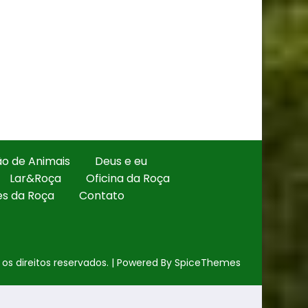
ão de Animais
Deus e eu
Lar&Roça
Oficina da Roça
es da Roça
Contato
s direitos reservados. | Powered By
SpiceThemes