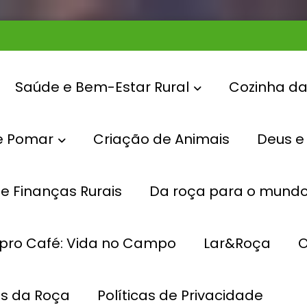
Saúde e Bem-Estar Rural
Cozinha d
e Pomar
Criação de Animais
Deus e
e Finanças Rurais
Da roça para o mund
Página inicial
#plantioemmarço
pro Café: Vida no Campo
Lar&Roça
O
Tag: #plantioemmarço
os da Roça
Políticas de Privacidade