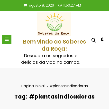
Pular
agosto 8, 2026
11:50:27 AM
para
o
conteúdo
Bem vindo ao Saberes
da Roça!
Descubra os segredos e
delícias da vida no campo.
Página inicial
#plantasindicadoras
Tag: #plantasindicadoras