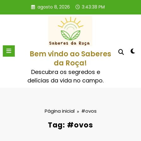
Pular
agosto 8, 2026
3:43:39 PM
para
o
conteúdo
Bem vindo ao Saberes
da Roça!
Descubra os segredos e
delícias da vida no campo.
Página inicial
#ovos
Tag: #ovos