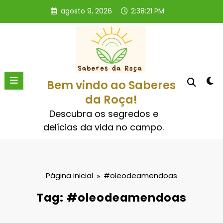
Pular
agosto 9, 2026
2:38:22 PM
para
o
conteúdo
Bem vindo ao Saberes
da Roça!
Descubra os segredos e
delícias da vida no campo.
Página inicial
#oleodeamendoas
Tag: #oleodeamendoas