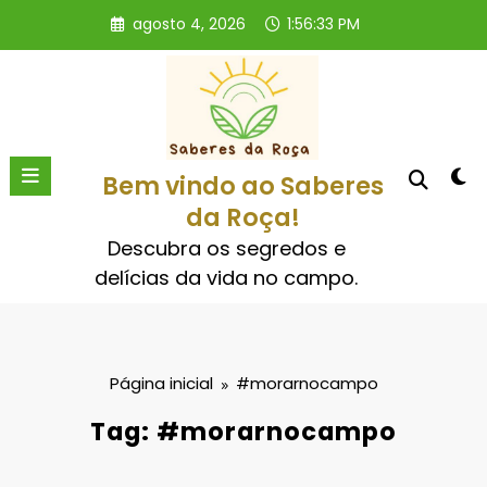
Pular
agosto 4, 2026
1:56:33 PM
para
o
conteúdo
Bem vindo ao Saberes
da Roça!
Descubra os segredos e
delícias da vida no campo.
Página inicial
#morarnocampo
Tag: #morarnocampo