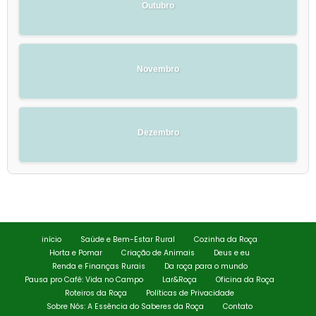
Outubro
Novembro
Dezembro
início
Saúde e Bem-Estar Rural
Cozinha da Roça
Horta e Pomar
Criação de Animais
Deus e eu
Renda e Finanças Rurais
Da roça para o mundo
Pausa pro Café: Vida no Campo
Lar&Roça
Oficina da Roça
Roteiros da Roça
Políticas de Privacidade
Sobre Nós: A Essência do Saberes da Roça
Contato