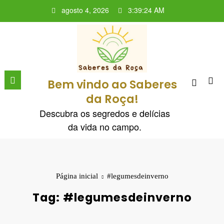
Pular
agosto 4, 2026
3:39:24 AM
para
o
conteúdo
Bem vindo ao Saberes
da Roça!
Descubra os segredos e delícias
da vida no campo.
Página inicial
#legumesdeinverno
Tag: #legumesdeinverno