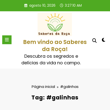
Pular
agosto 10, 2026
3:27:10 AM
para
o
conteúdo
Bem vindo ao Saberes
da Roça!
Descubra os segredos e
delícias da vida no campo.
Página inicial
#galinhas
Tag: #galinhas