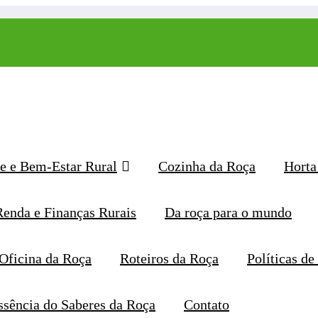
e e Bem-Estar Rural
Cozinha da Roça
Horta
Renda e Finanças Rurais
Da roça para o mundo
Oficina da Roça
Roteiros da Roça
Políticas de
Página inicial
ssência do Saberes da Roça
Contato
#espaçospequenos