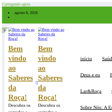
Pular
Carregando agora
para
×
agosto 8, 2026
o
conteúdo
Categorias
Categorias
Bem
Bem
vindo
vindo
início
Saúd
ao
ao
Deus e eu
Saberes
Saberes
da
da
Lar&Roça
Roça!
Roça!
Descubra os
Descubra os
Sobre Nós: A E