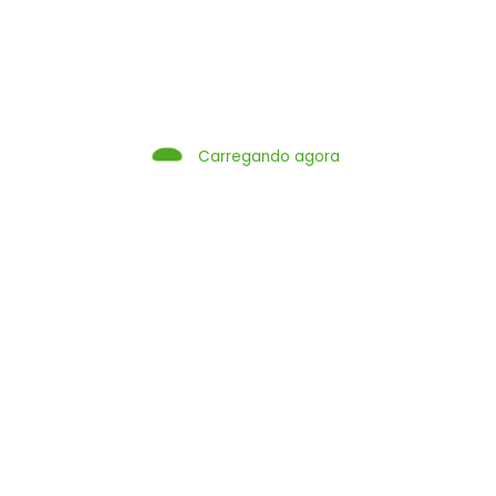
Reflexões Sobre a História do Filme Ainda
Estou Aqui
Carregando agora
Dizendo Não à Obsessão por Bens Materiais