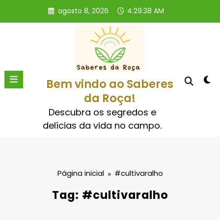
Pular
agosto 8, 2026
4:29:38 AM
para
o
conteúdo
Bem vindo ao Saberes
da Roça!
Descubra os segredos e
delícias da vida no campo.
Página inicial
#cultivaralho
Tag: #cultivaralho