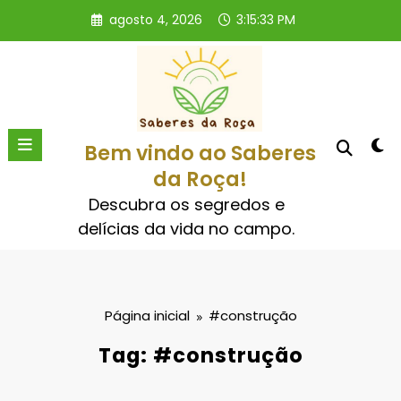
Pular
agosto 4, 2026
3:15:34 PM
para
o
conteúdo
Bem vindo ao Saberes
da Roça!
Descubra os segredos e
delícias da vida no campo.
Página inicial
#construção
Tag: #construção