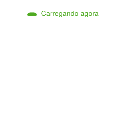
Carregando agora