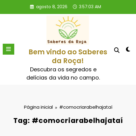
Pular
agosto 8, 2026
3:57:03 AM
para
o
conteúdo
Bem vindo ao Saberes
da Roça!
Descubra os segredos e
delícias da vida no campo.
Página inicial
#comocriarabelhajataí
Tag: #comocriarabelhajataí