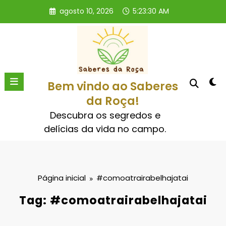
Pular
agosto 10, 2026
5:23:30 AM
para
o
conteúdo
Bem vindo ao Saberes
da Roça!
Descubra os segredos e
delícias da vida no campo.
Página inicial
#comoatrairabelhajatai
Tag: #comoatrairabelhajatai