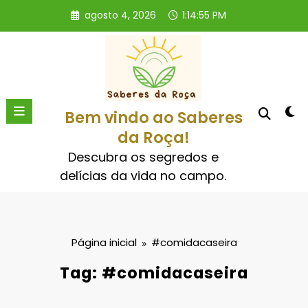
Pular
agosto 4, 2026
1:14:55 PM
para
o
conteúdo
Bem vindo ao Saberes
da Roça!
Descubra os segredos e
delícias da vida no campo.
Página inicial
#comidacaseira
Tag: #comidacaseira