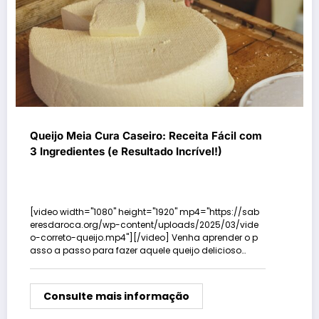
Queijo Meia Cura Caseiro: Receita Fácil com
3 Ingredientes (e Resultado Incrível!)
[video width="1080" height="1920" mp4="https://sab
eresdaroca.org/wp-content/uploads/2025/03/vide
o-correto-queijo.mp4"][/video] Venha aprender o p
asso a passo para fazer aquele queijo delicioso…
Consulte mais informação