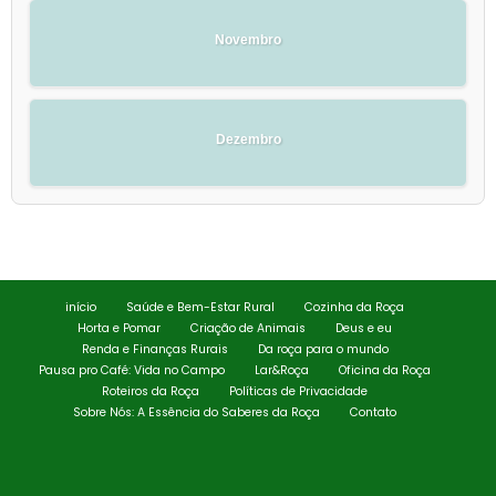
Novembro
Dezembro
início
Saúde e Bem-Estar Rural
Cozinha da Roça
Horta e Pomar
Criação de Animais
Deus e eu
Renda e Finanças Rurais
Da roça para o mundo
Pausa pro Café: Vida no Campo
Lar&Roça
Oficina da Roça
Roteiros da Roça
Políticas de Privacidade
Sobre Nós: A Essência do Saberes da Roça
Contato