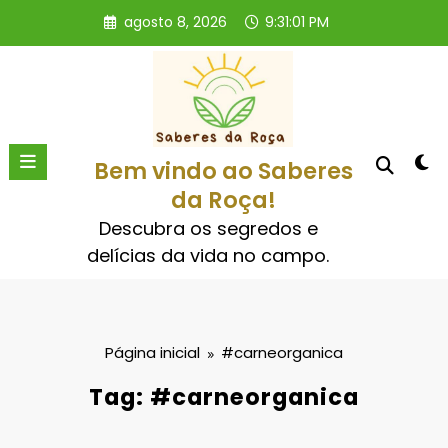
Pular
agosto 8, 2026
9:31:01 PM
para
o
conteúdo
Bem vindo ao Saberes
da Roça!
Descubra os segredos e
delícias da vida no campo.
Página inicial
#carneorganica
Tag: #carneorganica