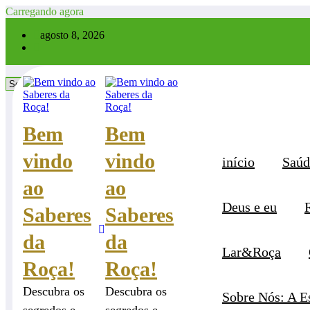
Pular
Carregando agora
para
×
agosto 8, 2026
o
conteúdo
Categorias
Categorias
Bem
Bem
vindo
vindo
início
Saúd
ao
ao
Deus e eu
Saberes
Saberes
da
da
Lar&Roça
Roça!
Roça!
Descubra os
Descubra os
Sobre Nós: A E