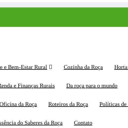
e e Bem-Estar Rural
Cozinha da Roça
Horta
Renda e Finanças Rurais
Da roça para o mundo
Oficina da Roça
Roteiros da Roça
Políticas de
Página inicial
ssência do Saberes da Roça
Contato
#biscoitodelicioso