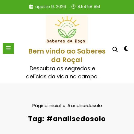
Pular
agosto 9, 2026
8:54:58 AM
para
o
conteúdo
Bem vindo ao Saberes
da Roça!
Descubra os segredos e
delícias da vida no campo.
Página inicial
#analisedosolo
Tag: #analisedosolo