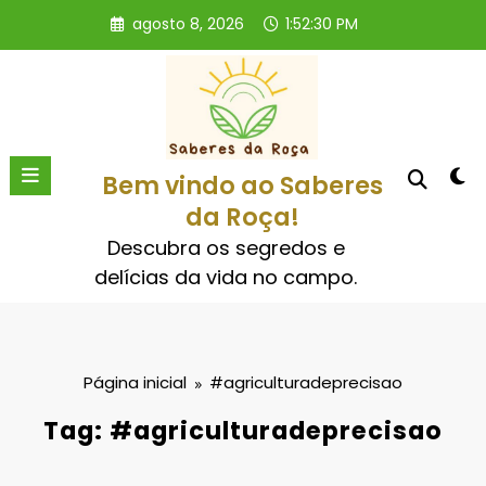
Pular
agosto 8, 2026
1:52:31 PM
para
o
conteúdo
Bem vindo ao Saberes
da Roça!
Descubra os segredos e
delícias da vida no campo.
Página inicial
#agriculturadeprecisao
Tag: #agriculturadeprecisao