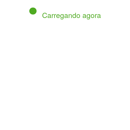
Carregando agora